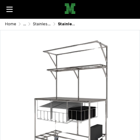
Home
...
Stainless, Aluminium and Metal Products
Stainless table/โต๊ะสแตนเลส