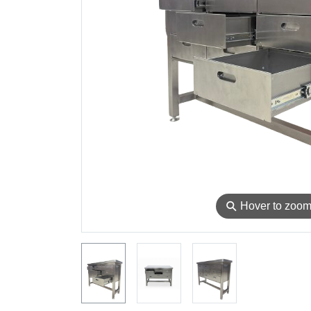
⚲
Hover to zoo